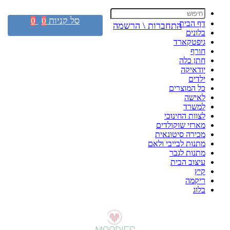
סל קניות
0
0
דף הבית
התחברות \ הרשמה
בלונים
גיפטקארד
חורף
חתן כלה
יודאיקה
ילדים
כל המוצרים
לאישה
למשרד
לצוות החינוכי
מארזי שוקולדים
מכירה סיטונאית
מתנות לבייבי ולאם
מתנות לגבר
עיצוב הבית
קיץ
ריקמה
בלוג