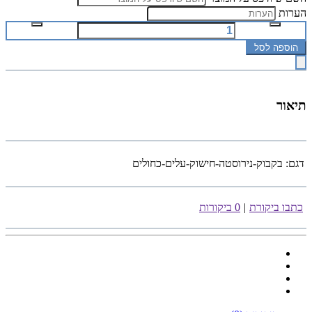
הערות
הוספה לסל
תיאור
דגם:
בקבוק-נירוסטה-חישוק-עלים-כחולים
כתבו ביקורת
|
0 ביקורות