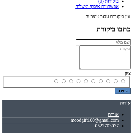
ביקורות (0)
אפשרויות איסוף ומשלוח
אין ביקורות עבור מוצר זה
כתבו ביקורת
ציון
שמירה
אודות
אודות
moodgift100@gmail.com
0527703077