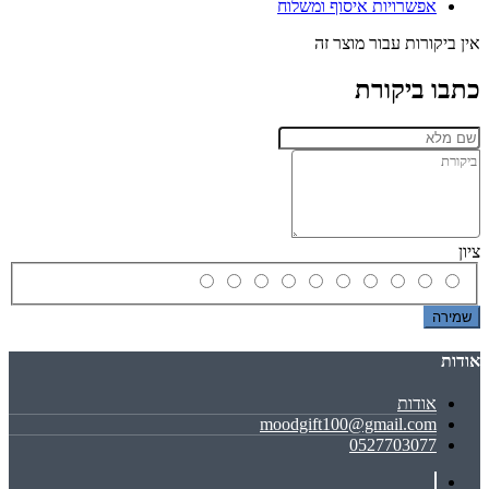
אפשרויות איסוף ומשלוח
אין ביקורות עבור מוצר זה
כתבו ביקורת
ציון
שמירה
אודות
אודות
moodgift100@gmail.com
0527703077