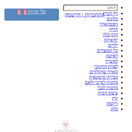
סל קניות
0
0
דף הבית
התחברות \ הרשמה
בלונים
גיפטקארד
חורף
חתן כלה
יודאיקה
ילדים
כל המוצרים
לאישה
למשרד
לצוות החינוכי
מארזי שוקולדים
מכירה סיטונאית
מתנות לבייבי ולאם
מתנות לגבר
עיצוב הבית
קיץ
ריקמה
בלוג