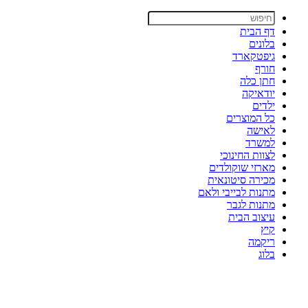
דף הבית
בלונים
גיפטקארד
חורף
חתן כלה
יודאיקה
ילדים
כל המוצרים
לאישה
למשרד
לצוות החינוכי
מארזי שוקולדים
מכירה סיטונאית
מתנות לבייבי ולאם
מתנות לגבר
עיצוב הבית
קיץ
ריקמה
בלוג