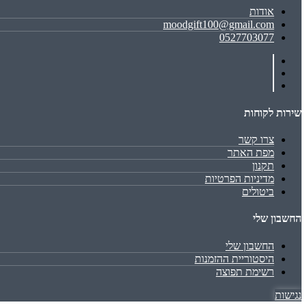
אודות
moodgift100@gmail.com
0527703077
שירות לקוחות
צרו קשר
מפת האתר
תקנון
מדיניות הפרטיות
ביטולים
החשבון שלי
החשבון שלי
היסטוריית ההזמנות
רשימת תפוצה
נגישות