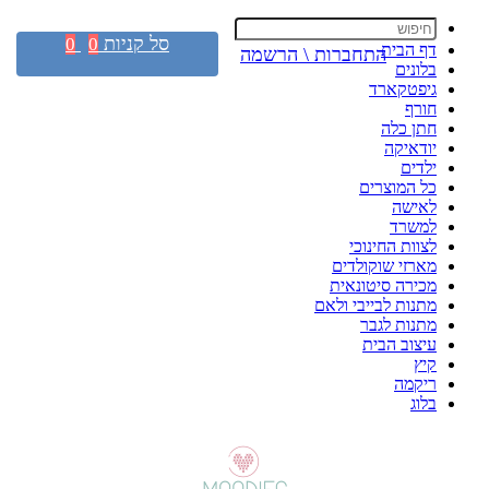
סל קניות
0
0
דף הבית
התחברות \ הרשמה
בלונים
גיפטקארד
חורף
חתן כלה
יודאיקה
ילדים
כל המוצרים
לאישה
למשרד
לצוות החינוכי
מארזי שוקולדים
מכירה סיטונאית
מתנות לבייבי ולאם
מתנות לגבר
עיצוב הבית
קיץ
ריקמה
בלוג