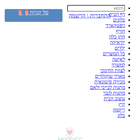
סל קניות
0
0
דף הבית
התחברות \ הרשמה
בלונים
גיפטקארד
חורף
חתן כלה
יודאיקה
ילדים
כל המוצרים
לאישה
למשרד
לצוות החינוכי
מארזי שוקולדים
מכירה סיטונאית
מתנות לבייבי ולאם
מתנות לגבר
עיצוב הבית
קיץ
ריקמה
בלוג