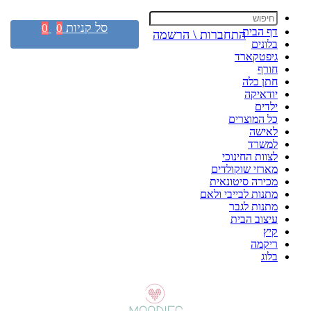
סל קניות
0
0
דף הבית
התחברות \ הרשמה
בלונים
גיפטקארד
חורף
חתן כלה
יודאיקה
ילדים
כל המוצרים
לאישה
למשרד
לצוות החינוכי
מארזי שוקולדים
מכירה סיטונאית
מתנות לבייבי ולאם
מתנות לגבר
עיצוב הבית
קיץ
ריקמה
בלוג