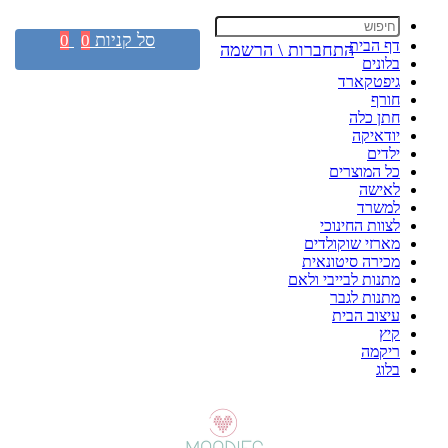
סל קניות
0
0
דף הבית
התחברות \ הרשמה
בלונים
גיפטקארד
חורף
חתן כלה
יודאיקה
ילדים
כל המוצרים
לאישה
למשרד
לצוות החינוכי
מארזי שוקולדים
מכירה סיטונאית
מתנות לבייבי ולאם
מתנות לגבר
עיצוב הבית
קיץ
ריקמה
בלוג