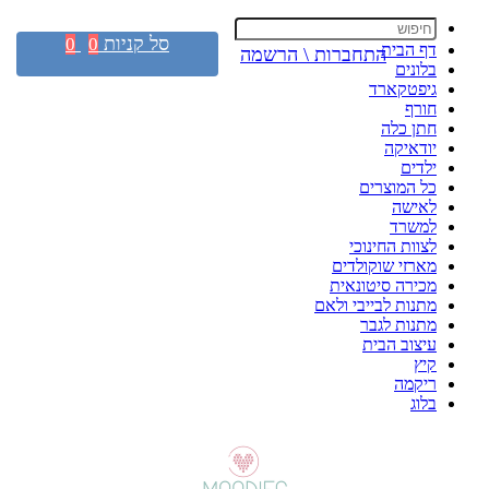
סל קניות
0
0
דף הבית
התחברות \ הרשמה
בלונים
גיפטקארד
חורף
חתן כלה
יודאיקה
ילדים
כל המוצרים
לאישה
למשרד
לצוות החינוכי
מארזי שוקולדים
מכירה סיטונאית
מתנות לבייבי ולאם
מתנות לגבר
עיצוב הבית
קיץ
ריקמה
בלוג