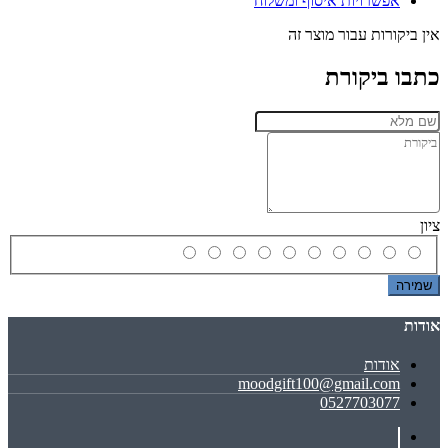
אפשרויות איסוף ומשלוח
אין ביקורות עבור מוצר זה
כתבו ביקורת
ציון
שמירה
אודות
אודות
moodgift100@gmail.com
0527703077