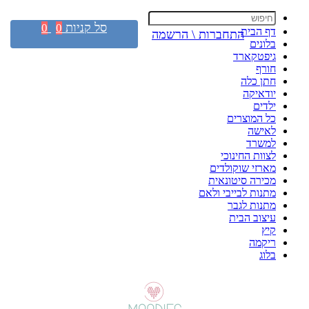
סל קניות
0
0
דף הבית
התחברות \ הרשמה
בלונים
גיפטקארד
חורף
חתן כלה
יודאיקה
ילדים
כל המוצרים
לאישה
למשרד
לצוות החינוכי
מארזי שוקולדים
מכירה סיטונאית
מתנות לבייבי ולאם
מתנות לגבר
עיצוב הבית
קיץ
ריקמה
בלוג