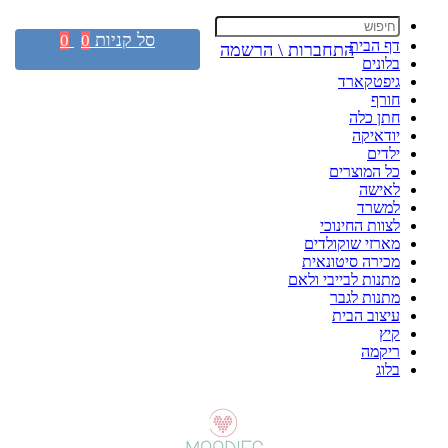
סל קניות
0
0
דף הבית
התחברות \ הרשמה
בלונים
גיפטקארד
חורף
חתן כלה
יודאיקה
ילדים
כל המוצרים
לאישה
למשרד
לצוות החינוכי
מארזי שוקולדים
מכירה סיטונאית
מתנות לבייבי ולאם
מתנות לגבר
עיצוב הבית
קיץ
ריקמה
בלוג