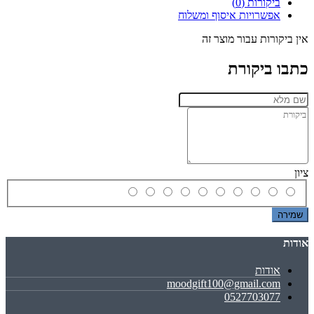
ביקורות (0)
אפשרויות איסוף ומשלוח
אין ביקורות עבור מוצר זה
כתבו ביקורת
ציון
שמירה
אודות
אודות
moodgift100@gmail.com
0527703077