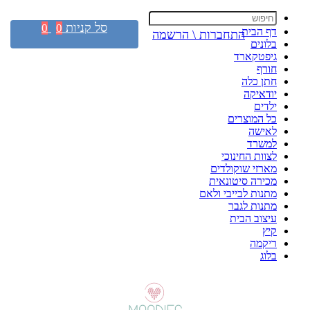
סל קניות
0
0
דף הבית
התחברות \ הרשמה
בלונים
גיפטקארד
חורף
חתן כלה
יודאיקה
ילדים
כל המוצרים
לאישה
למשרד
לצוות החינוכי
מארזי שוקולדים
מכירה סיטונאית
מתנות לבייבי ולאם
מתנות לגבר
עיצוב הבית
קיץ
ריקמה
בלוג